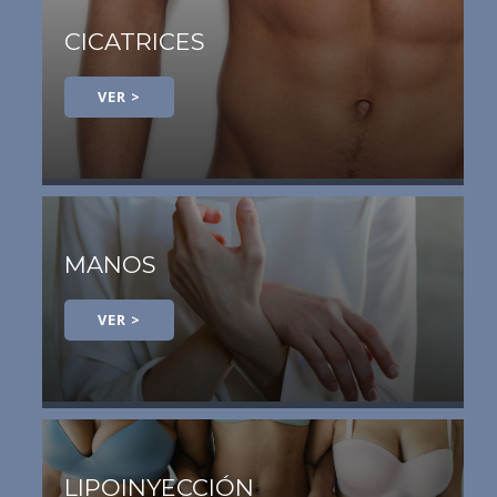
CICATRICES
VER >
MANOS
VER >
LIPOINYECCIÓN