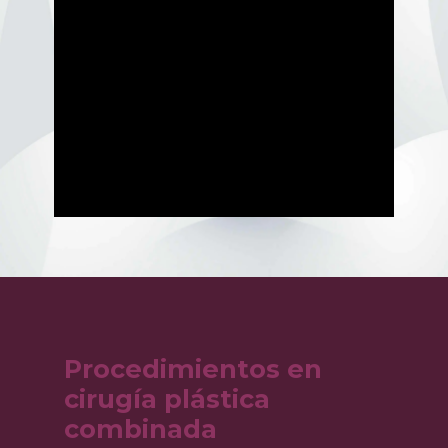
Procedimientos en ​
cirugía plástica
combinada