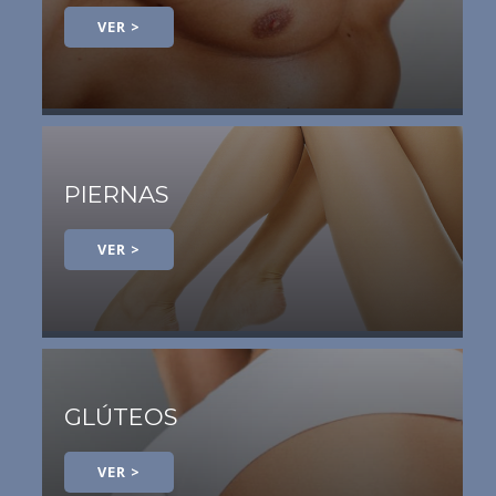
VER >
PIERNAS
VER >
GLÚTEOS
VER >