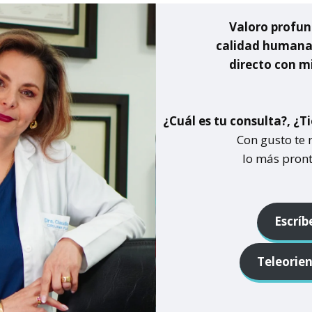
Valoro profu
calidad humana 
directo con m
¿Cuál es tu consulta?, ¿
Con gusto te
lo más pront
Escrí
Teleorie