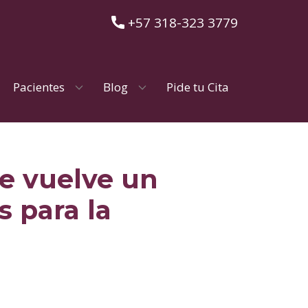
​+57 318-323 3779
Pacientes
Blog
Pide tu Cita
e vuelve un
 para la
a