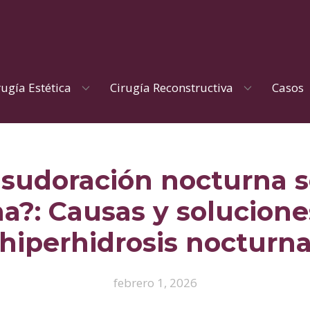
rugía Estética
Cirugía Reconstructiva
Casos
 sudoración nocturna s
a?: Causas y soluciones
hiperhidrosis nocturn
febrero 1, 2026