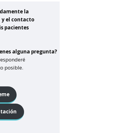
ndamente la
y el contacto
is pacientes
Tienes alguna pregunta?
 responderé
o posible.
beme
ntación